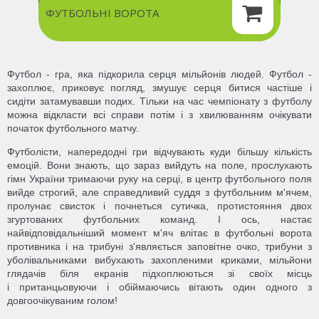
ФУТБОЛЬНІ ВОРОТА
Футбол - гра, яка підкорила серця мільйонів людей. Футбол -
захоплює, приковує погляд, змушує серця битися частіше і
сидіти затамувавши подих. Тільки на час чемпіонату з футболу
можна відкласти всі справи потім і з хвилюванням очікувати
початок футбольного матчу.
Футболісти, напередодні гри відчувають куди більшу кількість
емоцій. Вони знають, що зараз вийдуть на поле, прослухають
гімн України тримаючи руку на серці, в центр футбольного поля
вийде строгий, але справедливий суддя з футбольним м'ячем,
пролунає свисток і почнеться сутичка, протистояння двох
згуртованих футбольних команд. І ось, настає
найвідповідальніший момент м'яч влітає в футбольні ворота
противника і на трибуні з'являється заповітне очко, трибуни з
уболівальниками вибухають захопленими криками, мільйони
глядачів біля екранів підхоплюються зі своїх місць
і пританцьовуючи і обіймаючись вітають один одного з
довгоочікуваним голом!