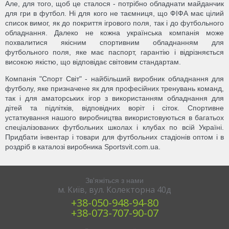
Але, для того, щоб це сталося - потрібно обладнати майданчик
для гри в футбол. Ні для кого не таємниця, що ФІФА має цілий
список вимог, як до покриття ігрового поля, так і до футбольного
обладнання. Далеко не кожна українська компанія може
похвалитися якісним спортивним обладнанням для
футбольного поля, яке має паспорт, гарантію і відрізняється
високою якістю, що відповідає світовим стандартам.
Компанія "Спорт Світ" - найбільший виробник обладнання для
футболу, яке призначене як для професійних тренувань команд,
так і для аматорських ігор з використанням обладнання для
дітей та підлітків, відповідних воріт і сіток. Спортивне
устаткування нашого виробництва використовуються в багатьох
спеціалізованих футбольних школах і клубах по всій Україні.
Придбати інвентар і товари для футбольних стадіонів оптом і в
роздріб в каталозі виробника Sportsvit.com.ua.
Зв'яжіться з нами
м. Київ, вул. Колекторна 40д
+38‎‎-050-948-94-80
+38-‎073-707-90-07