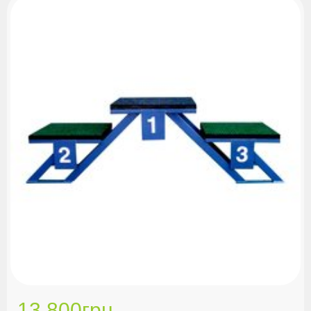
дешевих
Від дешевих до
дорогих
13 800грн