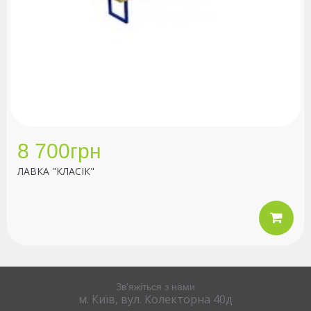
8 700грн
ЛАВКА "КЛАСІК"
Зв'яжіться з нами
м. Київ, вул. Колекторна 40д