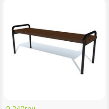
дешевих
Від дешевих до
дорогих
9 240грн