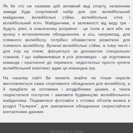
Як би хто не називав цей активний вид спорту, незмінним
завжди буде спортивний набір для гри: волейбольний
майданчик, волейбольні стійки, волейбольна сітка і
волейбольний м'яч. Майданчики, в залежності від виду гри -
будуть різні, в класичному розумінні - це поле в залі або на
вулиці з встановленим обладнанням, а ось, наприклад, для
пляжного волейболу, потрібно обзавестися розміткою для
пляжного волейболу. Вуличні волейбольні стійки, в тому числі і
для ігор на пляжі, фіксуються за допомогою спеціальних
стаканів. І що найважливіше в усіх різновидах - це згуртована
команда і прагнення до перемоги, недостатньо просто купити
волейбольний комплект, адже це командна гра.
На нашому сайті Ви можете знайти не тільки перелік
виготовляється нами спортивного обладнання для волейболу, а
й придбати за оптовими і роздрібними цінами, а також
скористатися послугою і замовити будівництво волейбольного
майданчика. Подивитися фотозвіти з готових об'єктів можна в
розділі "Галерея", для замовлення обладнання скористайтеся
контактними даними.
Зв'яжіться з нами