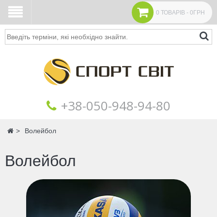
0 ТОВАРІВ - 0ГРН
Пошук
+38‎‎-050-948-94-80
Головна
Волейбол
Волейбол