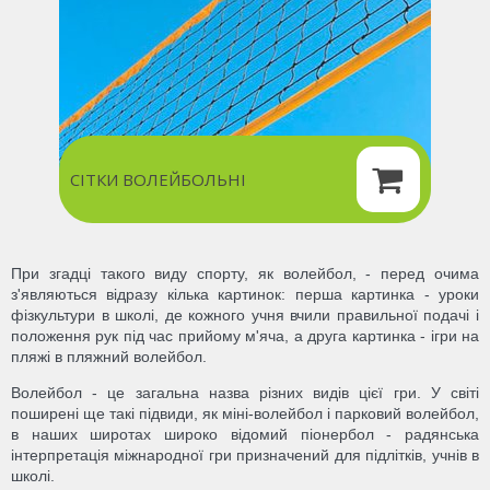
СІТКИ ВОЛЕЙБОЛЬНІ
При згадці такого виду спорту, як волейбол, - перед очима
з'являються відразу кілька картинок: перша картинка - уроки
фізкультури в школі, де кожного учня вчили правильної подачі і
положення рук під час прийому м'яча, а друга картинка - ігри на
пляжі в пляжний волейбол.
Волейбол - це загальна назва різних видів цієї гри. У світі
поширені ще такі підвиди, як міні-волейбол і парковий волейбол,
в наших широтах широко відомий піонербол - радянська
інтерпретація міжнародної гри призначений для підлітків, учнів в
школі.