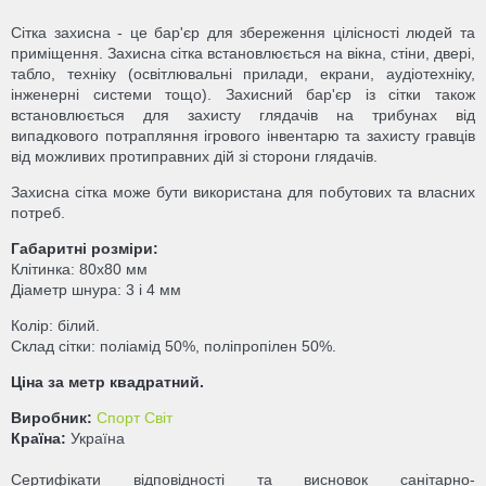
Сітка захисна - це бар'єр для збереження цілісності людей та
приміщення. Захисна сітка встановлюється на вікна, стіни, двері,
табло, техніку (освітлювальні прилади, екрани, аудіотехніку,
інженерні системи тощо). Захисний бар'єр із сітки також
встановлюється для захисту глядачів на трибунах від
випадкового потрапляння ігрового інвентарю та захисту гравців
від можливих протиправних дій зі сторони глядачів.
Захисна сітка може бути використана для побутових та власних
потреб.
Габаритні розміри:
Клітинка: 80х80 мм
Діаметр шнура: 3 і 4 мм
Колір: білий.
Склад сітки: поліамід 50%, поліпропілен 50%.
Ціна за метр квадратний.
Виробник:
Спорт Світ
Країна:
Україна
Сертифікати відповідності та висновок санітарно-