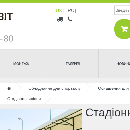
Пошук
[UK]
[RU]
Верхнее
меню
4-80
МОНТАЖ
ГАЛЕРЕЯ
НОВИН
Головна
Обладнання для спортзалу
Оснащення для 
Стадіонні сидіння
Стадіонн