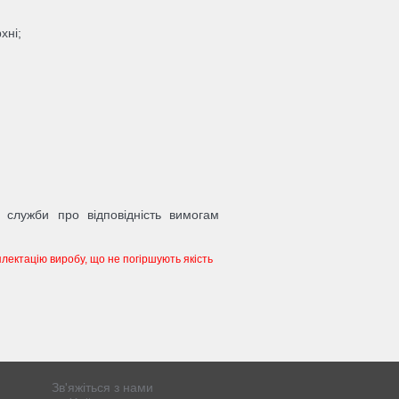
хні;
ої служби про відповідність вимогам
лектацію виробу, що не погіршують якість
Зв'яжіться з нами