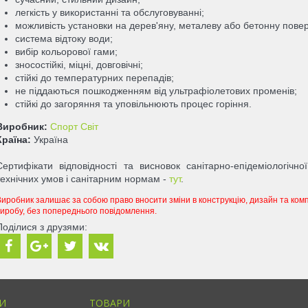
легкість у використанні та обслуговуванні;
можливість установки на дерев'яну, металеву або бетонну повер
система відтоку води;
вибір кольорової гами;
зносостійкі, міцні, довговічні;
стійкі до температурних перепадів;
не піддаються пошкодженням від ультрафіолетових променів;
стійкі до загоряння та уповільнюють процес горіння.
Виробник:
Спорт Світ
Країна:
Україна
Сертифікати відповідності та висновок санітарно-епідеміологічн
технічних умов і санітарним нормам -
тут
.
Виробник залишає за собою право вносити зміни в конструкцію, дизайн та комп
виробу, без попереднього повідомлення.
Поділися з друзями:
И
ТОВАРИ