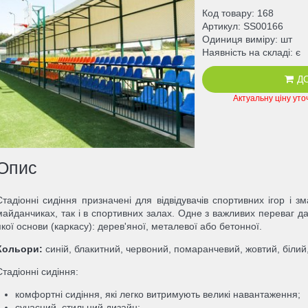
Код товару
168
Артикул
SS00166
Одиниця виміру
шт
Наявність на складі
є
Д
Актуальну ціну ут
Опис
Стадіонні сидіння призначені для відвідувачів спортивних ігор і зм
майданчиках, так і в спортивних залах. Одне з важливих переваг дан
якої основи (каркасу): дерев'яної, металевої або бетонної.
Кольори:
синій, блакитний, червоний, помаранчевий, жовтий, білий
Стадіонні сидіння:
комфортні сидіння, які легко витримують великі навантаження;
сучасний, стильний дизайн;