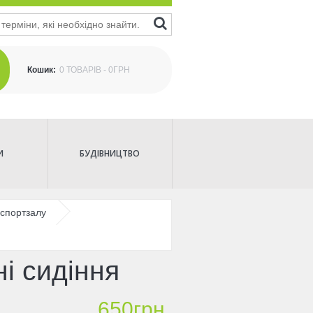
Кошик:
0 ТОВАРІВ - 0ГРН
И
БУДІВНИЦТВО
спортзалу
і сидіння
650грн