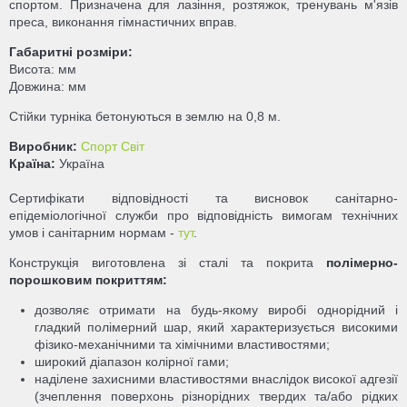
спортом. Призначена для лазіння, розтяжок, тренувань м'язів
преса, виконання гімнастичних вправ.
Габаритні розміри:
Висота: мм
Довжина: мм
Стійки турніка бетонуються в землю на 0,8 м.
Виробник:
Спорт Світ
Країна:
Україна
Сертифікати відповідності та висновок санітарно-
епідеміологічної служби про відповідність вимогам технічних
умов і санітарним нормам -
тут
.
Конструкція виготовлена зі сталі та покрита
полімерно-
порошковим покриттям:
дозволяє отримати на будь-якому виробі однорідний і
гладкий полімерний шар, який характеризується високими
фізико-механічними та хімічними властивостями;
широкий діапазон колірної гами;
наділене захисними властивостями внаслідок високої адгезії
(зчеплення поверхонь різнорідних твердих та/або рідких