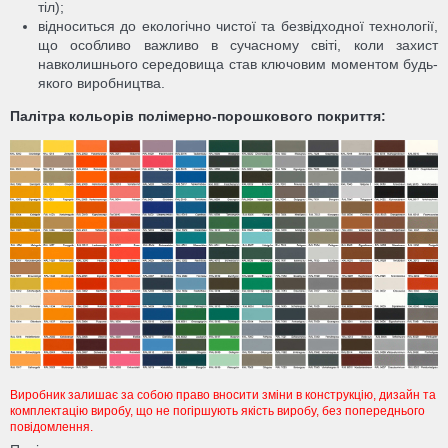
тіл);
відноситься до екологічно чистої та безвідходної технології,
що особливо важливо в сучасному світі, коли захист
навколишнього середовища став ключовим моментом будь-
якого виробництва.
Палітра кольорів полімерно-порошкового покриття:
Виробник залишає за собою право вносити зміни в конструкцію, дизайн та
комплектацію виробу, що не погіршують якість виробу, без попереднього
повідомлення.