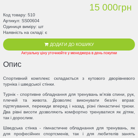
15 000грн
Код товару
510
Артикул
SS00604
Одиниця виміру
шт
Наявність на складі
є
ДОДАТИ ДО КОШИКУ
Актуальну ціну уточнюйте у менеджера в день покупки
Опис
Спортивний комплекс складається з кутового дворівневого
турніка і шведської стінки.
Турнік - спортивне обладнання для тренувань м'язів спини, рук,
плечей та живота. Дозволяє виконувати безліч вправ:
підтягування, перекиди вперед і назад, різні гімнастичні трюки.
Два рівні висоти дозволяють комфортно тренуватися як дітям,
так і дорослим.
Шведська стінка - гімнастичне обладнання для тренувань, як
для професійних спортсменів, так і для любителів занять