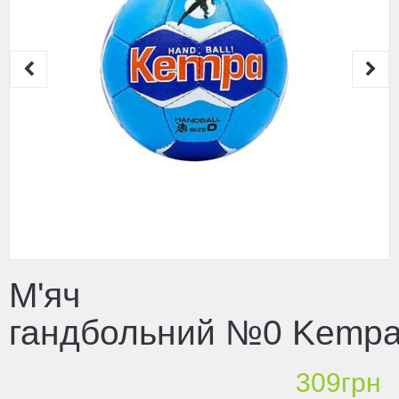
М'яч
гандбольний №0 Kemp
309грн