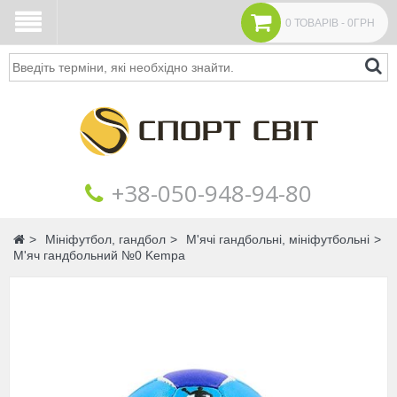
0 ТОВАРІВ - 0ГРН
Пошук
+38‎‎-050-948-94-80
Головна
Мініфутбол, гандбол
М'ячі гандбольні, мініфутбольні
М'яч гандбольний №0 Kempa