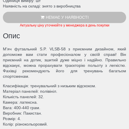
Одиниця виміру
шт
Наявність на складі
знято з виробництва
НЕМАЄ У НАЯВНОСТІ
Актуальну ціну уточнюйте у менеджера в день покупки
Опис
М'яч футзальний S.P. VLSB-58 з приємним дизайном, який
допоможе вам стати професіоналом у своїй справі! Він
приємний на дотик, зшитий дуже міцно і надійно. Правильно
відскакує, можна прорахувати траєкторію польоту з легкістю.
Фахівці рекомендують його для тренувань багатьом
спортсменам.
Класифікація: тренувальний з низьким відскоком.
Матеріал панелей: полівініл.
Кількість панелей: 32.
Камера: латексна.
Вага: 400-440 грам.
Виробник: Пакистан.
Розмір: 4.
Колір: різнокольоровий.