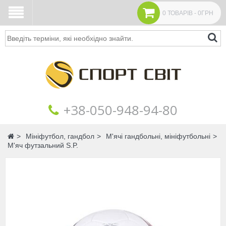
0 ТОВАРІВ - 0ГРН
Пошук
+38‎‎-050-948-94-80
Головна
Мініфутбол, гандбол
М'ячі гандбольні, мініфутбольні
М'яч футзальний S.P.