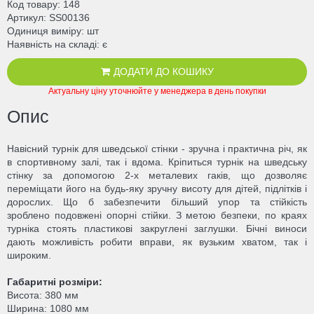
Код товару
148
Артикул
SS00136
Одиниця виміру
шт
Наявність на складі
є
ДОДАТИ ДО КОШИКУ
Актуальну ціну уточнюйте у менеджера в день покупки
Опис
Навісний турнік для шведської стінки - зручна і практична річ, як
в спортивному залі, так і вдома. Кріпиться турнік на шведську
стінку за допомогою 2-х металевих гаків, що дозволяє
переміщати його на будь-яку зручну висоту для дітей, підлітків і
дорослих. Що б забезпечити більший упор та стійкість
зроблено подовжені опорні стійки. З метою безпеки, по краях
турніка стоять пластикові закруглені заглушки. Бічні виноси
дають можливість робити вправи, як вузьким хватом, так і
широким.
Габаритні розміри:
Висота: 380 мм
Ширина: 1080 мм