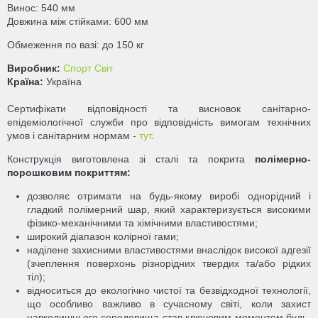
Винос: 540 мм
Довжина між стійками: 600 мм
Обмеження по вазі: до 150 кг
Виробник:
Спорт Світ
Країна:
Україна
Сертифікати відповідності та висновок санітарно-
епідеміологічної служби про відповідність вимогам технічних
умов і санітарним нормам -
тут
.
Конструкція виготовлена зі сталі та покрита
полімерно-
порошковим покриттям:
дозволяє отримати на будь-якому виробі однорідний і
гладкий полімерний шар, який характеризується високими
фізико-механічними та хімічними властивостями;
широкий діапазон колірної гами;
наділене захисними властивостями внаслідок високої адгезії
(зчеплення поверхонь різнорідних твердих та/або рідких
тіл);
відноситься до екологічно чистої та безвідходної технології,
що особливо важливо в сучасному світі, коли захист
навколишнього середовища став ключовим моментом будь-