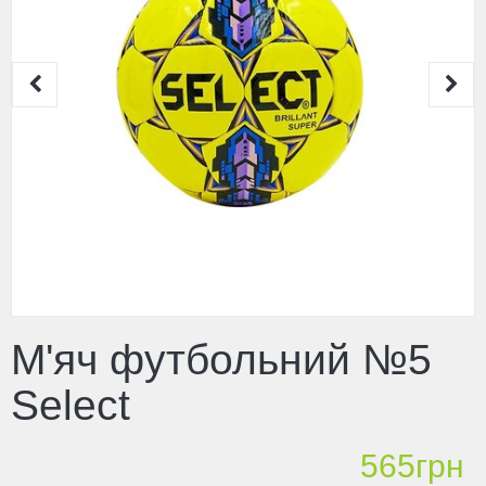
М'яч футбольний №5
Select
565грн