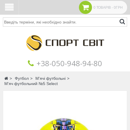
0 ТОВАРІВ - 0ГРН
Пошук
+38‎‎-050-948-94-80
Головна
Футбол
М'ячі футбольні
М'яч футбольний №5 Select