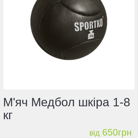
М'яч Медбол шкіра 1-8
кг
650грн
від