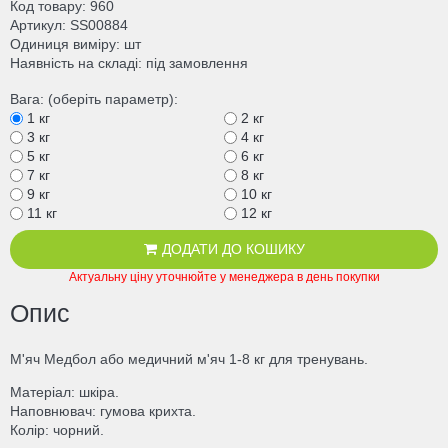
Код товару
960
Артикул
SS00884
Одиниця виміру
шт
Наявність на складі
під замовлення
Вага: (оберіть параметр):
1 кг
2 кг
3 кг
4 кг
5 кг
6 кг
7 кг
8 кг
9 кг
10 кг
11 кг
12 кг
ДОДАТИ ДО КОШИКУ
Актуальну ціну уточнюйте у менеджера в день покупки
Опис
М'яч Медбол або медичний м'яч 1-8 кг для тренувань.
Матеріал: шкіра.
Наповнювач: гумова крихта.
Колір: чорний.