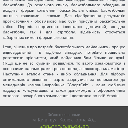
баскетболу. До основного списку баскетбольного обладнання
входять: ферми кріплення, баскетбольні стійки, баскетбольні
щити з кошиками і сітками. Для відображення результатів
протистояння - обов'язково має бути присутнім баскетбольне
табло. Перелік спортивного інвентарю ідентичний, як для
баскетболу, так і для стрітболу, відмінність стосується
габаритних вимог і форми виконання.
І так, рішення про потреби баскетбольного майданчика - процес
відповідальний і в подібних випадках потрібно правильно
розставити пріоритети, який майданчик Вам більше до душі.
Якщо ще не всі сумніви розвіялися, то варто ознайомитися з
основними параметрами ігрового поля, а також правилами ігор.
Наступним етапом стане - вибір обладнання. Для підбору
оптимального рішення - варто звернутися за допомогою до
менеджерів компанії-виробника "СпортСвіт" - вони люб'язно
нададуть консультацію, а також допоможуть з оформленням
оптового і роздрібного замовлення і доставкою по всій Україні.
Зв'яжіться з нами
м. Київ, вул. Колекторна 40д
+38‎‎-050-948-94-80