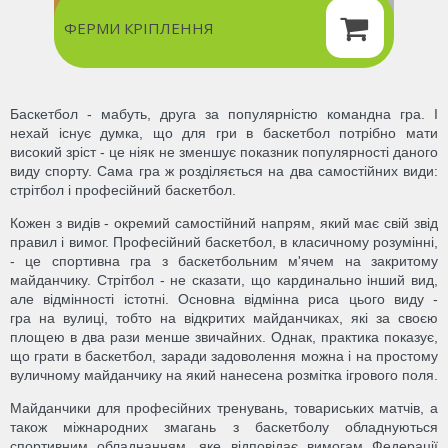
ФЕРМИ КРІПЛЕННЯ
Баскетбол - мабуть, друга за популярністю командна гра. І
нехай існує думка, що для гри в баскетбол потрібно мати
високий зріст - це ніяк не зменшує показник популярності даного
виду спорту. Сама гра ж розділяється на два самостійних види:
стрітбол і професійний баскетбол.
Кожен з видів - окремий самостійний напрям, який має свій звід
правил і вимог. Професійний баскетбол, в класичному розумінні,
- це спортивна гра з баскетбольним м'ячем на закритому
майданчику. Стрітбол - не сказати, що кардинально інший вид,
але відмінності істотні. Основна відмінна риса цього виду -
гра на вулиці, тобто на відкритих майданчиках, які за своєю
площею в два рази менше звичайних. Однак, практика показує,
що грати в баскетбол, заради задоволення можна і на простому
вуличному майданчику на який нанесена розмітка ігрового поля.
Майданчики для професійних тренувань, товариських матчів, а
також міжнародних змагань з баскетболу обладнуються
спортивним обладнанням, яке відповідає вимогам Федерації