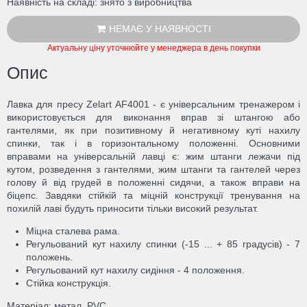
Наявність на складі
знято з виробництва
НЕМАЄ У НАЯВНОСТІ
Актуальну ціну уточнюйте у менеджера в день покупки
Опис
Лавка для пресу Zelart AF4001 - є універсальним тренажером і
використовується для виконання вправ зі штангою або
гантелями, як при позитивному й негативному куті нахилу
спинки, так і в горизонтальному положенні. Основними
вправами на універсальній лавці є: жим штанги лежачи під
кутом, розведення з гантелями, жим штанги та гантелей через
голову й від грудей в положенні сидячи, а також вправи на
біцепс. Завдяки стійкій та міцній конструкції тренування на
похилій лаві будуть приносити тільки високий результат.
Міцна сталева рама.
Регульований кут нахилу спинки (-15 ... + 85 градусів) - 7
положень.
Регульований кут нахилу сидіння - 4 положення.
Стійка конструкція.
Матеріал: метал, PVC.