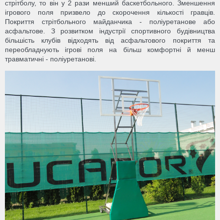
стрітболу, то він у 2 рази менший баскетбольного. Зменшення
ігрового поля призвело до скорочення кількості гравців.
Покриття стрітбольного майданчика - поліуретанове або
асфальтове. З розвитком індустрії спортивного будівництва
більшість клубів відходять від асфальтового покриття та
переобладнують ігрові поля на більш комфортні й менш
травматичні - поліуретанові.