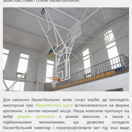
захистом стійки і сіткою баскетбольною.
Для шкільних баскетбольних залів, спорт клубів, де проходять
аматорські ігри,
баскетбольні щити
встановлюються на ферми
кріплення, з метою економії місця. Наша компанія пропонує на
вибір
ферми кріплення
з різним виносом, а також з
підіймальними механізмами, що дозволяє складати
баскетбольний інвентар і перепрофілювати зал під інші види