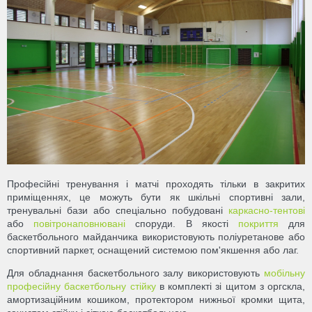
Професійні тренування і матчі проходять тільки в закритих
приміщеннях, це можуть бути як шкільні спортивні зали,
тренувальні бази або спеціально побудовані
каркасно-тентові
або
повітронаповнювані
споруди. В якості
покриття
для
баскетбольного майданчика використовують поліуретанове або
спортивний паркет, оснащений системою пом'якшення або лаг.
Для обладнання баскетбольного залу використовують
мобільну
професійну баскетбольну стійку
в комплекті зі щитом з оргскла,
амортизаційним кошиком, протектором нижньої кромки щита,