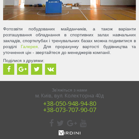
Фотозвіти побудованих майданчиків, а також варіанти
розташування обладнання в спортивних залах навчальних
закладів, спортклубах і тренувальних базах можна подивитися в
розділі
Галерея
. Для прорахунку вартості будівництва та
уточнення цін - звертайтеся до менеджерів компанії.
Поділися з друзями:
Зв'яжіться з нами
м. Київ, вул. Колекторна 40д
+38‎‎-050-948-94-80
+38-‎073-707-90-07