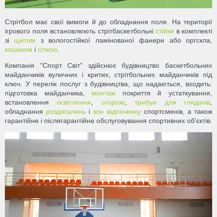
Стрітбол має свої вимоги й до обладнання поля. На території
ігрового поля встановлюють стрітбаскетбольні
стійки
в комплекті
зі
щитом
з вологостійкої ламінованої фанери або оргскла,
кошиком
і
сіткою
.
Компанія "Спорт Світ" здійснює будівництво баскетбольних
майданчиків вуличних і критих, стрітбольних майданчиків під
ключ. У перелік послуг з будівництва, що надаються, входить:
підготовка майданчика,
монтаж
покриття й устаткування,
встановлення
освітлення
,
огорожі
,
трибун для глядачів
,
обладнання
роздягалень
і
зон відпочинку
спортсменів, а також
гарантійне і післягарантійне обслуговування спортивних об'єктів.