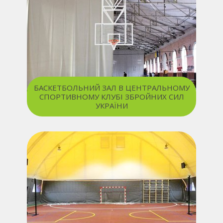
БАСКЕТБОЛЬНИЙ ЗАЛ В ЦЕНТРАЛЬНОМУ
СПОРТИВНОМУ КЛУБІ ЗБРОЙНИХ СИЛ
УКРАЇНИ