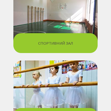
СПОРТИВНИЙ ЗАЛ