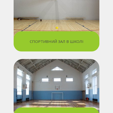
СПОРТИВНИЙ ЗАЛ В ШКОЛІ