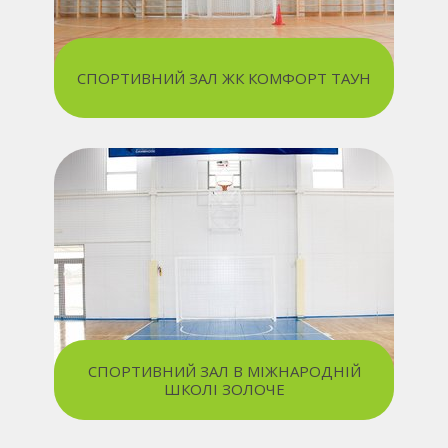
СПОРТИВНИЙ ЗАЛ ЖК КОМФОРТ ТАУН
СПОРТИВНИЙ ЗАЛ В МІЖНАРОДНІЙ
ШКОЛІ ЗОЛОЧЕ