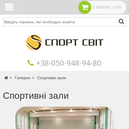
0 ТОВАРІВ - 0ГРН
Пошук
+38‎‎-050-948-94-80
Головна
Галерея
Спортивні зали
Спортивні зали