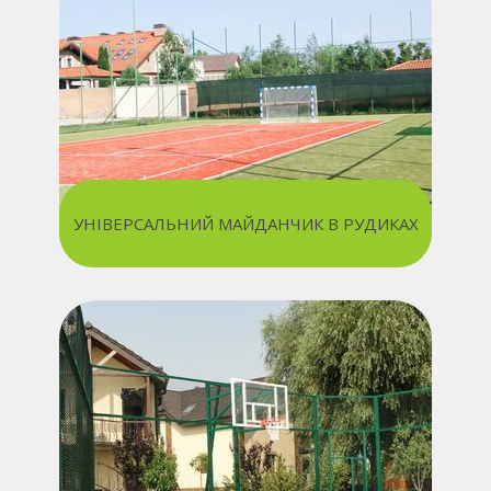
УНІВЕРСАЛЬНИЙ МАЙДАНЧИК В РУДИКАХ