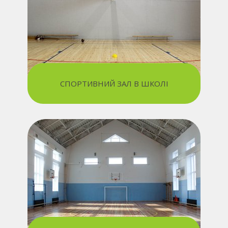
СПОРТИВНИЙ ЗАЛ В ШКОЛІ