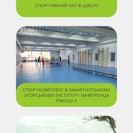
СПОРТИВНИЙ ЗАЛ В ШКОЛІ
СПОРТКОМПЛЕКС В ЗАКАРПАТСЬКОМУ
УГОРСЬКОМУ ІНСТИТУТІ ІМ.ФЕРЕНЦА
РАКОЦІ II