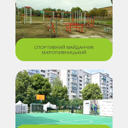
СПОРТИВНИЙ МАЙДАНЧИК
М.КРОПИВНИЦЬКИЙ