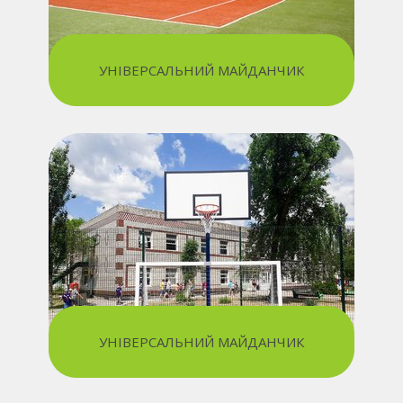
УНІВЕРСАЛЬНИЙ МАЙДАНЧИК
УНІВЕРСАЛЬНИЙ МАЙДАНЧИК