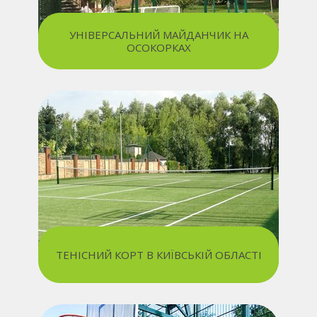
УНІВЕРСАЛЬНИЙ МАЙДАНЧИК НА
ОСОКОРКАХ
ТЕНІСНИЙ КОРТ В КИЇВСЬКІЙ ОБЛАСТІ