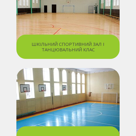
ШКІЛЬНИЙ СПОРТИВНИЙ ЗАЛ І
ТАНЦЮВАЛЬНИЙ КЛАС