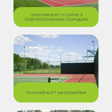
ТЕНІСНИЙ КОРТ У C.ЛІСНЕ З
ПОВІТРООПОРНОЮ СПОРУДОЮ
ТЕНІСНИЙ КОРТ НА ОСОКОРКАХ