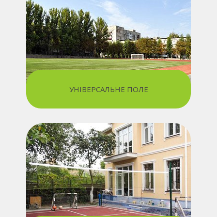
УНІВЕРСАЛЬНЕ ПОЛЕ