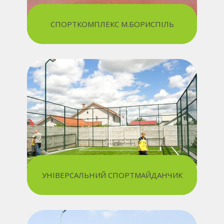
СПОРТКОМПЛЕКС М.БОРИСПІЛЬ
УНІВЕРСАЛЬНИЙ СПОРТМАЙДАНЧИК