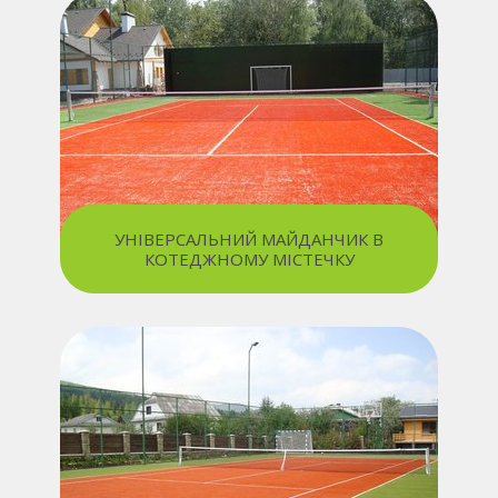
УНІВЕРСАЛЬНИЙ МАЙДАНЧИК В
КОТЕДЖНОМУ МІСТЕЧКУ