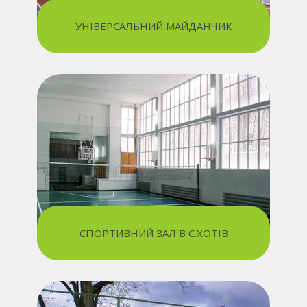
УНІВЕРСАЛЬНИЙ МАЙДАНЧИК
СПОРТИВНИЙ ЗАЛ В С.ХОТІВ