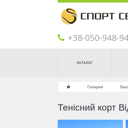
+38‎‎-050-948-9
КАТАЛОГ
Головна
Галерея
Бас
Тенісний корт В