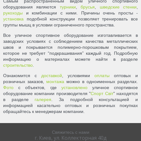
Самым распространенным видом уличного спортивного
оборудования являются
турники
,
брусья
,
шведские стенки
,
рукоходы
и комбинации с ними. Причины очень просты -
установка
подобной конструкции позволяет тренировать все
группы мышц в условии ограниченного пространства.
Все уличное спортивное оборудование изготавливается в
заводских условиях с соблюдением качества металлических
швов и покрывается полимерно-порошковым покрытием,
которое не требует “подкрашивания” каждый год. Подробную
информацию о материалах можете найти в разделе
строительство
.
Ознакомится с
доставкой
, условиями
оплаты
оптовых и
розничных заказов,
монтажа
можно в одноименных разделах.
Фото
с объектов, где
установлено
уличное спортивное
оборудование компании производителя "
Спорт Світ
" находятся
в разделе
галерея
. За подробной консультацией и
информацией касательно оптовых и розничных покупках
обращайтесь к менеджерам компании.
Свяжитесь с нами
г. Киев, ул. Коллекторная 40д