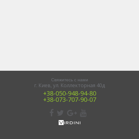
Свяжитесь с нами
г. Киев, ул. Коллекторная 40д
+38‎‎-050-948-94-80
+38-‎073-707-90-07