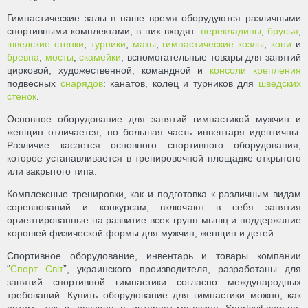
Гимнастические залы в наше время оборудуются различными
спортивными комплектами, в них входят:
перекладины
,
брусья
,
шведские стенки
,
турники
,
маты
,
гимнастические козлы
,
кони
и
бревна
,
мосты
,
скамейки
, вспомогательные товары для занятий
цирковой, художественной, командной и
консоли крепления
подвесных
снарядов
: канатов, колец и турников для
шведских
стенок
.
Основное оборудование для занятий гимнастикой мужчин и
женщин отличается, но большая часть инвентаря идентичны.
Различие касается основного спортивного оборудования,
которое устанавливается в тренировочной площадке открытого
или закрытого типа.
Комплексные тренировки, как и подготовка к различным видам
соревнований и конкурсам, включают в себя занятия
ориентированные на развитие всех групп мышц и поддержание
хорошей физической формы для мужчин, женщин и детей.
Спортивное оборудование, инвентарь и товары компании
“
Спорт Світ
”, украинского производителя, разработаны для
занятий спортивной гимнастики согласно международных
требований. Купить оборудование для гимнастики можно, как
оптом, так и розницу в интернет-магазине Sportsvit.com.ua.