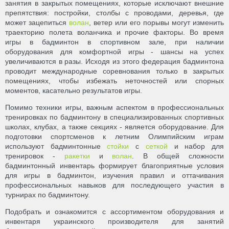
занятия в закрытых помещениях, которые исключают внешние
препятствия: постройки, столбы с проводами, деревья, где
может зацепиться
волан
, ветер или его порывы могут изменить
траекторию полета воланчика и прочие факторы. Во время
игры в бадминтон в спортивном зале, при наличии
оборудования для комфортной игры - шансы на успех
увеличиваются в разы. Исходя из этого федерация бадминтона
проводит международные соревнования только в закрытых
помещениях, чтобы избежать неточностей или спорных
моментов, касательно результатов игры.
Помимо техники игры, важным аспектом в профессиональных
тренировках по бадминтону в специализированных спортивных
школах, клубах, а также секциях - является оборудование. Для
подготовки спортсменов к летним Олимпийским играм
используют бадминтонные
стойки
с
сеткой
и набор для
тренировок -
ракетки
и
волан
. В общей сложности
бадминтонный инвентарь формирует благоприятные условия
для игры в бадминтон, изучения правил и оттачивания
профессиональных навыков для последующего участия в
турнирах по бадминтону.
Подобрать и ознакомится с ассортиментом оборудования и
инвентаря украинского производителя для занятий