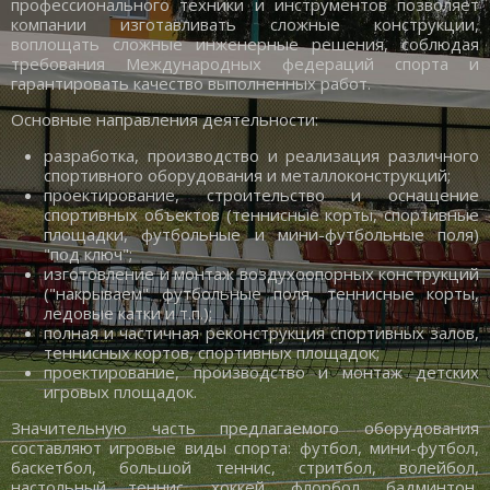
профессионального техники и инструментов позволяет
компании изготавливать сложные конструкции,
воплощать сложные инженерные решения, соблюдая
требования Международных федераций спорта и
гарантировать качество выполненных работ.
Основные направления деятельности:
разработка, производство и реализация различного
спортивного оборудования и металлоконструкций;
проектирование, строительство и оснащение
спортивных объектов (теннисные корты, спортивные
площадки, футбольные и мини-футбольные поля)
"под ключ";
изготовление и монтаж воздухоопорных конструкций
("накрываем" футбольные поля, теннисные корты,
ледовые катки и т.п.);
полная и частичная реконструкция спортивных залов,
теннисных кортов, спортивных площадок;
проектирование, производство и монтаж детских
игровых площадок.
Значительную часть предлагаемого оборудования
составляют игровые виды спорта: футбол, мини-футбол,
баскетбол, большой теннис, стритбол, волейбол,
настольный теннис, хоккей, флорбол, бадминтон,