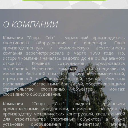
О КОМПАНИИ
Компания "Спорт Світ" - украинский производитель
спортивного оборудования и инвентаря. Свою
производственную и коммерческую деятельность
компания зарегистрировала в марте 1993 года. Но,
история компании началась задолго до ее официального
открытия. Команда сотрудников формировалась
постепенно. Нынешняя команда - это специалисты,
имеющие большой опыт в спортивной, коммерческой,
строительной и производственной сферах. Компания
располагает собственными бригадами, обеспечивающими
строительство спортивных объектов и монтаж
спортивного оборудования.
Компания "Спорт Світ" владеет серьезными
промышленными мощностями, а именно - заводом по
производству металлических конструкций, спецтехникой
для строительства спортивных объектов, а также
установки оборудования и инвентаря. Наличие