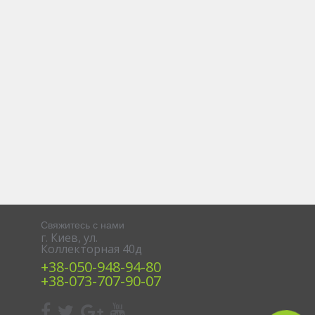
Свяжитесь с нами
г. Киев, ул.
Коллекторная 40д
+38‎‎-050-948-94-80
+38-‎073-707-90-07